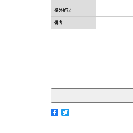
欄外解説
備考
◆ヤマト宅急便
サイズ
北海道
北東北
南東北
関東
茨城