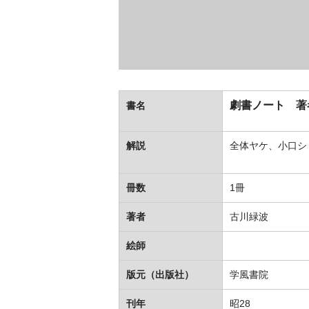
劇書ノート 著
書名
解説
全体ヤケ、小口シ
冊数
1冊
著者
古川緑波
絵師
版元（出版社）
学風書院
刊年
昭28