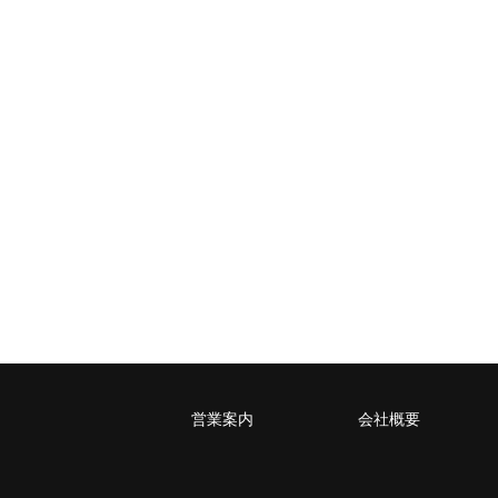
レターパックライト
税込430円（全国一律）
4kg以内で封筒（縦34 × 横24.8×厚さ3
営業案内
会社概要