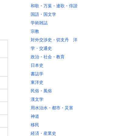
和歌・万葉・連歌・俳諧
国語・国文学
学術雑誌
宗教
対外交渉史・切支丹 洋
学・交通史
政治・社会・教育
日本史
書誌学
東洋史
民俗・風俗
漢文学
用水治水・都市・災害
神道
移民
経済・産業史