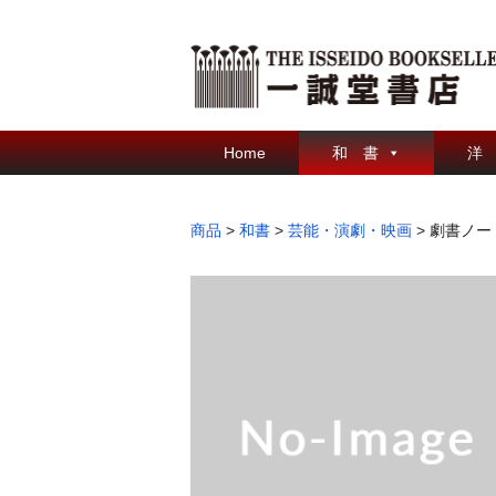
Home
和 書
洋
商品
>
和書
>
芸能・演劇・映画
>
劇書ノー