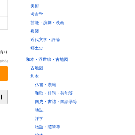
美術
考古学
芸能・演劇・映画
複製
近代文学・評論
郷土史
庫有り
和本・浮世絵・古地図
(税込)
古地図
和本
仏書・漢籍
和歌・俳諧・芸能等
国史・書誌・国語学等
地誌
洋学
縄
物語・随筆等