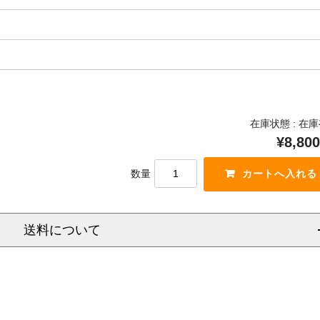
在庫状態 : 在
¥8,800
数量
送料について
信越
北陸
中部
関西
中国
四国
九州
沖
県
福岡県