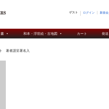
ゲスト
ログイン
新規会
 書
和本・浮世絵・古地図
カート
発送
ト 著者謹呈署名入