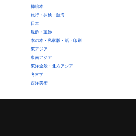
挿絵本
旅行・探検・航海
日本
服飾・宝飾
本の本・私家版・紙・印刷
東アジア
東南アジア
東洋全般・北方アジア
考古学
西洋美術