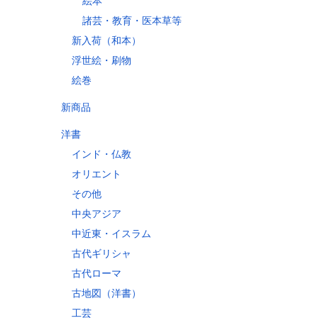
絵本
諸芸・教育・医本草等
新入荷（和本）
縄県
浮世絵・刷物
絵巻
新商品
60
70
洋書
10
インド・仏教
60
オリエント
30
その他
80
中央アジア
10
中近東・イスラム
古代ギリシャ
古代ローマ
古地図（洋書）
工芸