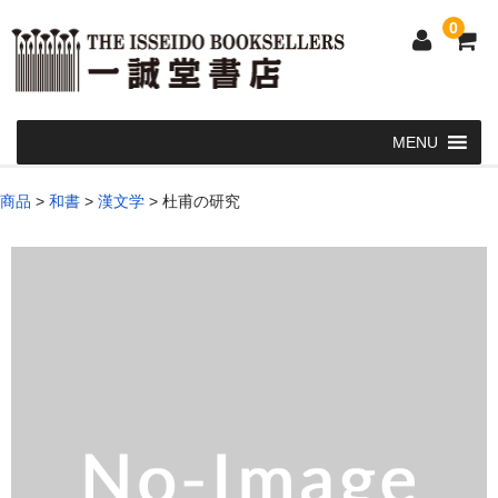
0
Home
商品
>
和書
>
漢文学
>
杜甫の研究
和 書
洋 書
和本・浮世絵・古地図
カート
発送・支払い方法
お問い合せ