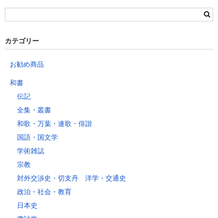
栃木県
群馬県
静岡県
青森県
宮城県
富山県
埼玉県
新潟県
愛知県
北海道
秋田県
山形県
石川県
千葉県
長野県
三重県
カテゴリー
岩手県
福島県
福井県
神奈川県
岐阜県
東京都
お勧め商品
山梨県
～2kg
1,460
1,060
940
940
940
940
940
1
和書
～5kg
1,740
1,350
1,230
1,230
1,230
1,230
1,230
1
伝記
～10kg
2,050
1,650
1,530
1,530
1,530
1,530
1,530
1
全集・叢書
～15kg
2,610
2,170
2,040
2,040
2,040
2,040
2,040
2
和歌・万葉・連歌・俳諧
～20kg
3,250
2,780
2,630
2,630
2,630
2,630
2,630
2
国語・国文学
～25kg
3,630
3,160
3,020
3,020
3,020
3,020
3,020
3
学術雑誌
～30kg
5,220
4,480
3,680
3,680
3,680
3,680
3,680
4
宗教
対外交渉史・切支丹 洋学・交通史
レターパックプラス
政治・社会・教育
税込600円（全国一律）
日本史
4kg以内で封筒（縦34 × 横24.8cm）に封入可能な書籍に限ります。