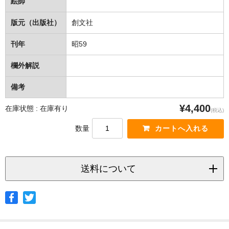
絵師
版元（出版社）
創文社
刊年
昭59
欄外解説
備考
¥4,400
在庫状態 : 在庫有り
(税込)
数量
送料について
◆ヤマト宅急便
サイズ
北海道
北東北
南東北
関東
信越
北陸
中部
茨城県