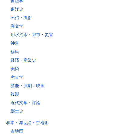
書誌学
レターパックライト
東洋史
税込430円（全国一律）
民俗・風俗
4kg以内で封筒（縦34 × 横24.8×厚さ3cm）に封入可能な書籍に限り
ます。
漢文学
用水治水・都市・災害
神道
移民
経済・産業史
美術
考古学
芸能・演劇・映画
複製
近代文学・評論
郷土史
和本・浮世絵・古地図
古地図