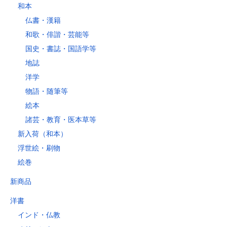
和本
仏書・漢籍
和歌・俳諧・芸能等
国史・書誌・国語学等
地誌
洋学
物語・随筆等
絵本
諸芸・教育・医本草等
新入荷（和本）
浮世絵・刷物
絵巻
新商品
洋書
インド・仏教