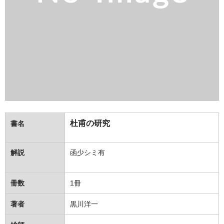
杜甫の研究
書名
解説
函少シミ有
冊数
1冊
著者
黒川洋一