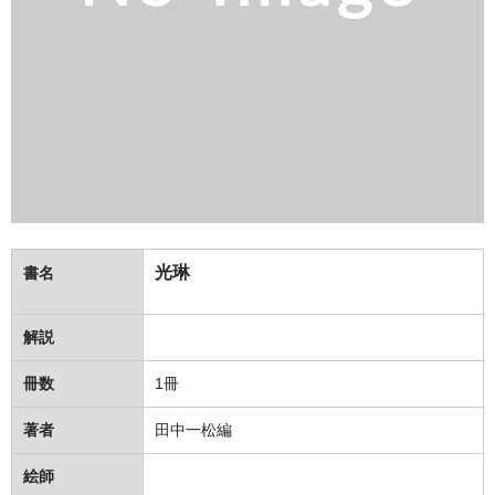
光琳
書名
解説
冊数
1冊
著者
田中一松編
絵師