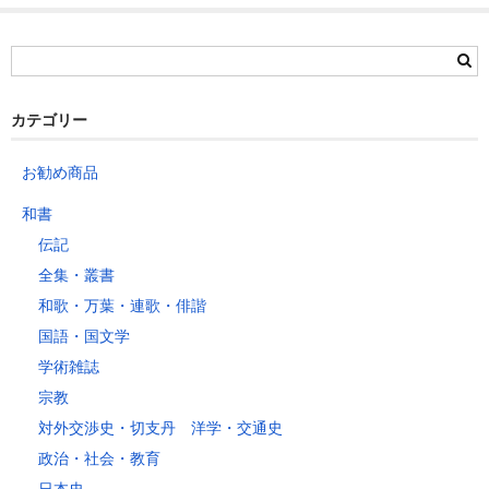
茨城県
栃木県
群馬県
静岡県
青森県
宮城県
富山県
埼玉県
新潟県
愛知県
北海道
秋田県
山形県
石川県
千葉県
長野県
三重県
カテゴリー
岩手県
福島県
福井県
神奈川県
岐阜県
東京都
お勧め商品
山梨県
～2kg
1,460
1,060
940
940
940
940
940
1
和書
～5kg
1,740
1,350
1,230
1,230
1,230
1,230
1,230
1
伝記
～10kg
2,050
1,650
1,530
1,530
1,530
1,530
1,530
1
全集・叢書
～15kg
2,610
2,170
2,040
2,040
2,040
2,040
2,040
2
和歌・万葉・連歌・俳諧
～20kg
3,250
2,780
2,630
2,630
2,630
2,630
2,630
2
国語・国文学
～25kg
3,630
3,160
3,020
3,020
3,020
3,020
3,020
3
学術雑誌
～30kg
5,220
4,480
3,680
3,680
3,680
3,680
3,680
4
宗教
対外交渉史・切支丹 洋学・交通史
レターパックプラス
政治・社会・教育
税込600円（全国一律）