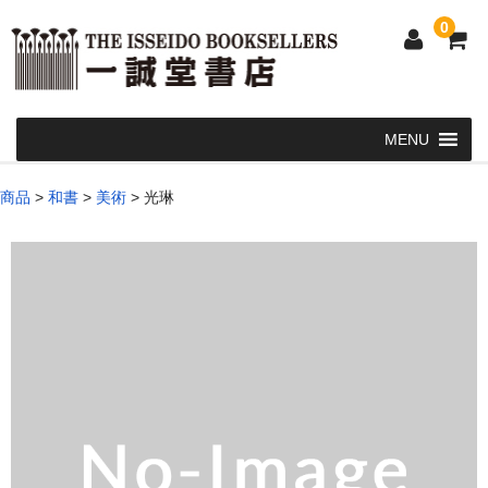
0
Home
商品
>
和書
>
美術
>
光琳
和 書
洋 書
和本・浮世絵・古地図
カート
発送・支払い方法
お問い合せ