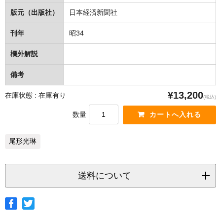
版元（出版社）
日本経済新聞社
刊年
昭34
欄外解説
備考
¥13,200
在庫状態 : 在庫有り
(税込)
数量
尾形光琳
送料について
◆ヤマト宅急便
サイズ
北海道
北東北
南東北
関東
信越
北陸
中部