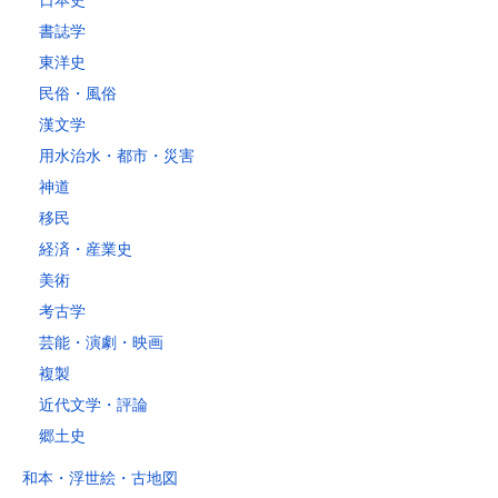
日本史
4kg以内で封筒（縦34 × 横24.8cm）に封入可能な書籍に限ります。
書誌学
レターパックライト
東洋史
税込430円（全国一律）
民俗・風俗
4kg以内で封筒（縦34 × 横24.8×厚さ3cm）に封入可能な書籍に限り
ます。
漢文学
用水治水・都市・災害
神道
移民
経済・産業史
美術
考古学
芸能・演劇・映画
複製
近代文学・評論
郷土史
和本・浮世絵・古地図