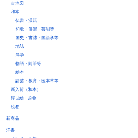
古地図
和本
仏書・漢籍
和歌・俳諧・芸能等
国史・書誌・国語学等
地誌
洋学
物語・随筆等
絵本
諸芸・教育・医本草等
新入荷（和本）
浮世絵・刷物
絵巻
新商品
洋書