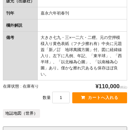
版元（出版社）
刊年
嘉永六年初春刊
欄外解説
備考
大きさ七九・三×一二六・二糎。元の空押模
様入り黄色表紙（フチ少擦れ有）中央に元題
簽「新／訂 地球萬國方圖」付。図に経緯線
入り。左下に凡例、年記、「東半球」、「西
半球」、「以北極為心圖」、「以南極為心
圖」あり。僅かな擦れ穴あるも保存ほぼ良
い。
¥110,000
在庫状態 : 在庫有り
(税込)
数量
地誌地図（世界）