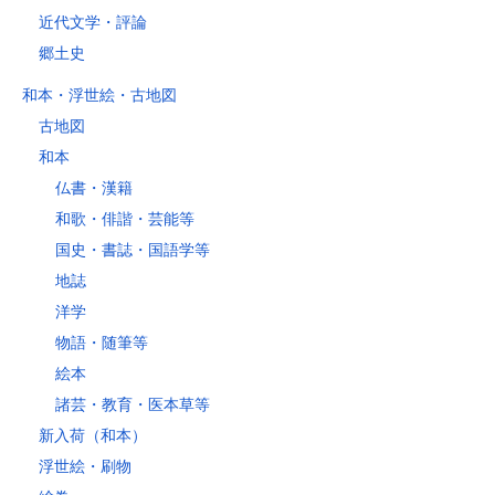
近代文学・評論
郷土史
和本・浮世絵・古地図
古地図
和本
仏書・漢籍
和歌・俳諧・芸能等
国史・書誌・国語学等
地誌
洋学
物語・随筆等
絵本
諸芸・教育・医本草等
新入荷（和本）
浮世絵・刷物