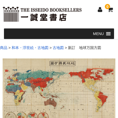
0
Home
商品
>
和本・浮世絵・古地図
>
古地図
>
新訂 地球万国方図
和 書
洋 書
和本・浮世絵・古地図
カート
発送・支払い方法
お問い合せ