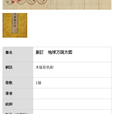
新訂 地球万国方図
書名
解説
木版彩色刷
冊数
1舗
著者
絵師