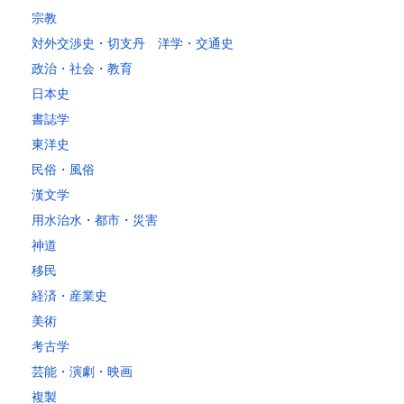
～30kg
5,220
4,480
3,680
3,680
3,680
3,680
3,680
4
宗教
対外交渉史・切支丹 洋学・交通史
レターパックプラス
政治・社会・教育
税込600円（全国一律）
日本史
4kg以内で封筒（縦34 × 横24.8cm）に封入可能な書籍に限ります。
書誌学
レターパックライト
東洋史
税込430円（全国一律）
民俗・風俗
4kg以内で封筒（縦34 × 横24.8×厚さ3cm）に封入可能な書籍に限り
ます。
漢文学
用水治水・都市・災害
神道
移民
経済・産業史
美術
考古学
芸能・演劇・映画
複製