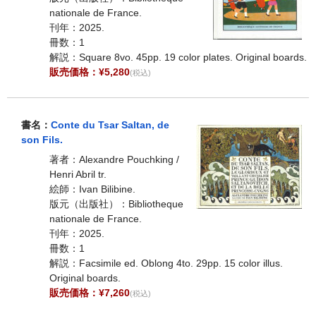
nationale de France.
刊年：2025.
冊数：1
解説：Square 8vo. 45pp. 19 color plates. Original boards.
販売価格：¥5,280
(税込)
書名：
Conte du Tsar Saltan, de
son Fils.
著者：Alexandre Pouchking /
Henri Abril tr.
絵師：Ivan Bilibine.
版元（出版社）：Bibliotheque
nationale de France.
刊年：2025.
冊数：1
解説：Facsimile ed. Oblong 4to. 29pp. 15 color illus.
Original boards.
販売価格：¥7,260
(税込)