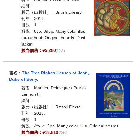
絵師：
版元（出版社）：British Library.
刊年：2019.
冊数：1
解説：8vo. 89pp. Many color illus.
throughout. Original boards. Dust
jacket.
販売価格：¥5,280
(税込)
書名：
The Tres Riches Heures of Jean,
Duke of Berry.
著者：Mathieu Deldicque / Patrick
Lennon tr.
絵師：
版元（出版社）：Rizzoli Electa.
刊年：2025.
冊数：1
解説：4to. 415pp. Many color illus. Original boards.
販売価格：¥18,810
(税込)