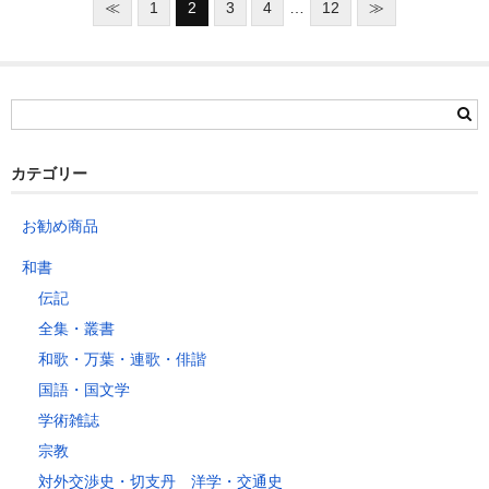
≪
1
2
3
4
…
12
≫
カテゴリー
お勧め商品
和書
伝記
全集・叢書
和歌・万葉・連歌・俳諧
国語・国文学
学術雑誌
宗教
対外交渉史・切支丹 洋学・交通史