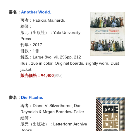
書名：
Another World.
著者：Patricia Mainardi.
絵師：
版元（出版社）：Yale University
Press.
刊年：2017.
冊数：1冊
解説：Large 8vo. vii, 296pp. 212
illus., 166 in color. Original boards, slightly worn. Dust
jacket.
販売価格：¥4,400
(税込)
書名：
Die Flache.
著者：Diane V. Silverthorne, Dan
Reynolds & Mrgan Brandow-Faller.
絵師：
版元（出版社）：Letterform Archive
Books.