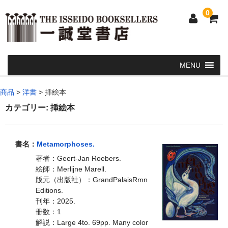
0
Home
商品
>
洋書
>
挿絵本
和 書
カテゴリー:
挿絵本
洋 書
書名：
Metamorphoses.
和本・浮世絵・古地図
著者：Geert-Jan Roebers.
カート
絵師：Merlijne Marell.
版元（出版社）：GrandPalaisRmn
発送・支払い方法
Editions.
刊年：2025.
お問い合せ
冊数：1
解説：Large 4to. 69pp. Many color