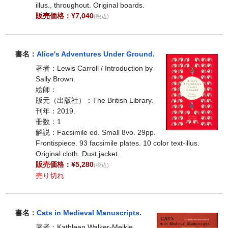
illus., throughout. Original boards.
販売価格：¥7,040
(税込)
書名：
Alice's Adventures Under Ground.
著者：Lewis Carroll / Introduction by
Sally Brown.
絵師：
版元（出版社）：The British Library.
刊年：2019.
冊数：1
解説：Facsimile ed. Small 8vo. 29pp.
Frontispiece. 93 facsimile plates. 10 color text-illus.
Original cloth. Dust jacket.
販売価格：¥5,280
(税込)
売り切れ
書名：
Cats in Medieval Manuscripts.
著者：Kathleen Walker-Meikle.