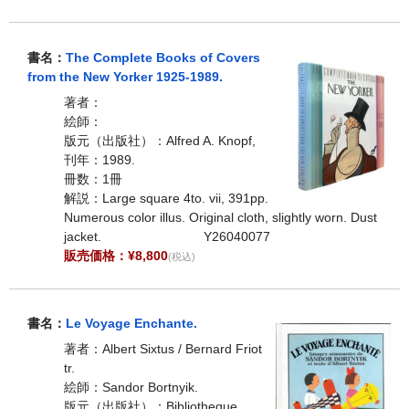
書名：
The Complete Books of Covers
from the New Yorker 1925-1989.
著者：
絵師：
版元（出版社）：Alfred A. Knopf,
刊年：1989.
冊数：1冊
解説：Large square 4to. vii, 391pp.
Numerous color illus. Original cloth, slightly worn. Dust
jacket. Y26040077
販売価格：¥8,800
(税込)
書名：
Le Voyage Enchante.
著者：Albert Sixtus / Bernard Friot
tr.
絵師：Sandor Bortnyik.
版元（出版社）：Bibliotheque