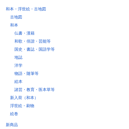
和本・浮世絵・古地図
古地図
和本
仏書・漢籍
和歌・俳諧・芸能等
国史・書誌・国語学等
地誌
洋学
物語・随筆等
絵本
諸芸・教育・医本草等
新入荷（和本）
浮世絵・刷物
絵巻
新商品