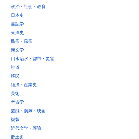
政治・社会・教育
日本史
書誌学
東洋史
民俗・風俗
漢文学
用水治水・都市・災害
神道
移民
経済・産業史
美術
考古学
芸能・演劇・映画
複製
近代文学・評論
郷土史