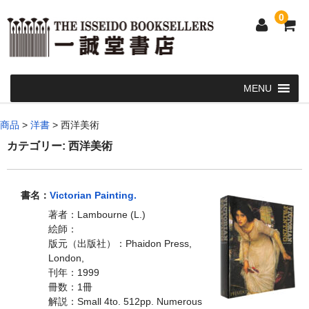
0
Home
商品
>
洋書
>
西洋美術
和 書
カテゴリー:
西洋美術
洋 書
書名：
Victorian Painting.
和本・浮世絵・古地図
著者：Lambourne (L.)
カート
絵師：
版元（出版社）：Phaidon Press,
発送・支払い方法
London,
刊年：1999
お問い合せ
冊数：1冊
解説：Small 4to. 512pp. Numerous