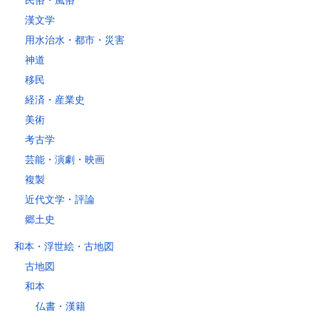
民俗・風俗
漢文学
用水治水・都市・災害
神道
移民
経済・産業史
美術
考古学
芸能・演劇・映画
複製
近代文学・評論
郷土史
和本・浮世絵・古地図
古地図
和本
仏書・漢籍