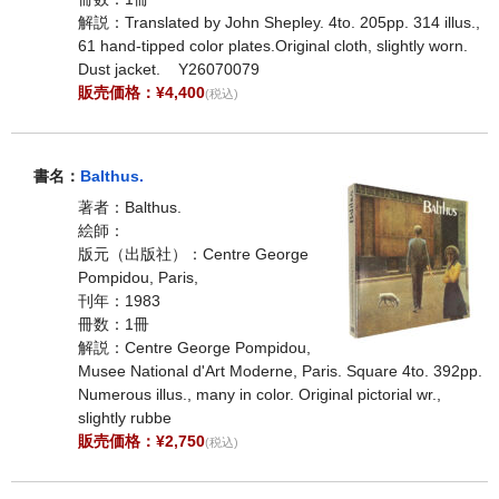
解説：Translated by John Shepley. 4to. 205pp. 314 illus.,
61 hand-tipped color plates.Original cloth, slightly worn.
Dust jacket. Y26070079
販売価格：¥4,400
(税込)
書名：
Balthus.
著者：Balthus.
絵師：
版元（出版社）：Centre George
Pompidou, Paris,
刊年：1983
冊数：1冊
解説：Centre George Pompidou,
Musee National d'Art Moderne, Paris. Square 4to. 392pp.
Numerous illus., many in color. Original pictorial wr.,
slightly rubbe
販売価格：¥2,750
(税込)