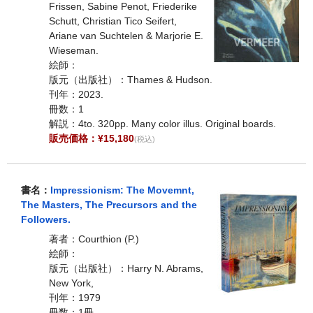
Frissen, Sabine Penot, Friederike
Schutt, Christian Tico Seifert,
Ariane van Suchtelen & Marjorie E.
Wieseman.
絵師：
版元（出版社）：Thames & Hudson.
刊年：2023.
冊数：1
解説：4to. 320pp. Many color illus. Original boards.
販売価格：¥15,180
(税込)
書名：
Impressionism: The Movemnt,
The Masters, The Precursors and the
Followers.
著者：Courthion (P.)
絵師：
版元（出版社）：Harry N. Abrams,
New York,
刊年：1979
冊数：1冊