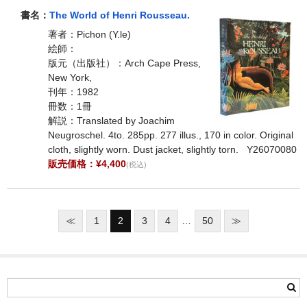
書名：
The World of Henri Rousseau.
著者：Pichon (Y.le)
絵師：
版元（出版社）：Arch Cape Press,
New York,
刊年：1982
冊数：1冊
解説：Translated by Joachim
Neugroschel. 4to. 285pp. 277 illus., 170 in color. Original
cloth, slightly worn. Dust jacket, slightly torn. Y26070080
販売価格：¥4,400
(税込)
≪
1
2
3
4
…
50
≫