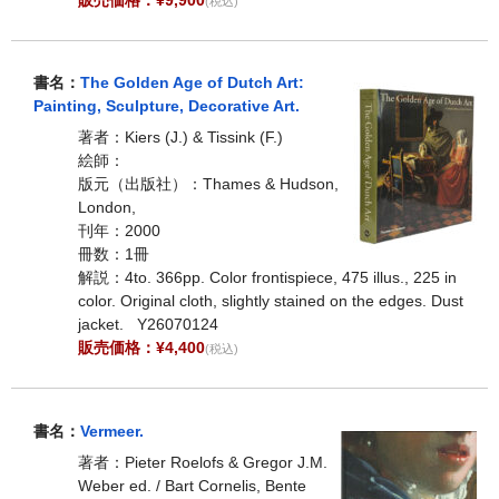
(税込)
書名：
The Golden Age of Dutch Art:
Painting, Sculpture, Decorative Art.
著者：Kiers (J.) & Tissink (F.)
絵師：
版元（出版社）：Thames & Hudson,
London,
刊年：2000
冊数：1冊
解説：4to. 366pp. Color frontispiece, 475 illus., 225 in
color. Original cloth, slightly stained on the edges. Dust
jacket. Y26070124
販売価格：¥4,400
(税込)
書名：
Vermeer.
著者：Pieter Roelofs & Gregor J.M.
Weber ed. / Bart Cornelis, Bente