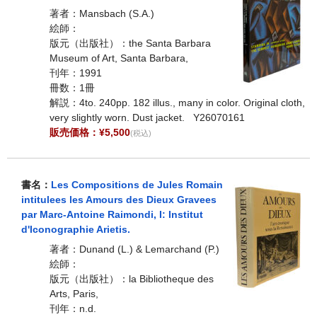
著者：Mansbach (S.A.)
絵師：
版元（出版社）：the Santa Barbara
Museum of Art, Santa Barbara,
刊年：1991
冊数：1冊
解説：4to. 240pp. 182 illus., many in color. Original cloth,
very slightly worn. Dust jacket. Y26070161
販売価格：¥5,500
(税込)
書名：
Les Compositions de Jules Romain
intitulees les Amours des Dieux Gravees
par Marc-Antoine Raimondi, I: Institut
d'Iconographie Arietis.
著者：Dunand (L.) & Lemarchand (P.)
絵師：
版元（出版社）：la Bibliotheque des
Arts, Paris,
刊年：n.d.