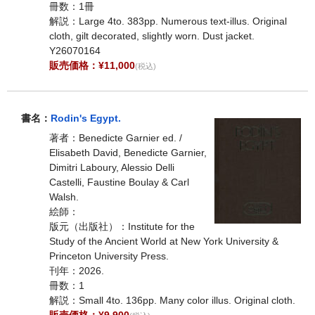
冊数：1冊
解説：Large 4to. 383pp. Numerous text-illus. Original
cloth, gilt decorated, slightly worn. Dust jacket.
Y26070164
販売価格：¥11,000
(税込)
書名：
Rodin's Egypt.
著者：Benedicte Garnier ed. /
Elisabeth David, Benedicte Garnier,
Dimitri Laboury, Alessio Delli
Castelli, Faustine Boulay & Carl
Walsh.
絵師：
版元（出版社）：Institute for the
Study of the Ancient World at New York University &
Princeton University Press.
刊年：2026.
冊数：1
解説：Small 4to. 136pp. Many color illus. Original cloth.
販売価格：¥9,900