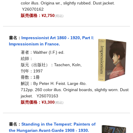
color illus. Origina wr., slightly rubbed. Dust jacket.
Y26070162
販売価格：¥2,750
(税込)
書名：
Impressionist Art 1860 - 1920, Part I:
Impressionism in France.
著者：Walther (I.F.) ed.
絵師：
版元（出版社）：Taschen, Koln,
刊年：1997
冊数：1冊
解説：By Peter H. Feist. Large 4to.
712pp. 260 color illus. Original boards, slightly worn. Dust
jacket. Y26070163
販売価格：¥3,300
(税込)
書名：
Standing in the Tempest: Painters of
the Hungarian Avant-Garde 1908 - 1930.