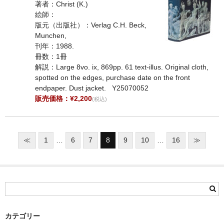
著者：Christ (K.)
絵師：
版元（出版社）：Verlag C.H. Beck,
Munchen,
刊年：1988.
冊数：1冊
解説：Large 8vo. ix, 869pp. 61 text-illus. Original cloth,
spotted on the edges, purchase date on the front
endpaper. Dust jacket. Y25070052
販売価格：¥2,200
(税込)
≪
1
…
6
7
8
9
10
…
16
≫
カテゴリー