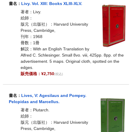
書名：
Livy. Vol. XIII: Books XLIII-XLV.
著者：Livy.
絵師：
版元（出版社）：Harvard University
Press, Cambridge,
刊年：1968
冊数：1冊
解説：With an English Translation by
Alfred C. Schlesinger. Small 8vo. viii, 425pp. 8pp. of the
advertisement. 5 maps. Original cloth, spotted on the
edges.
販売価格：¥2,750
(税込)
書名：
Lives, V: Agesilaus and Pompey.
Pelopidas and Marcellus.
著者：Plutarch.
絵師：
版元（出版社）：Harvard University
Press, Cambridge,