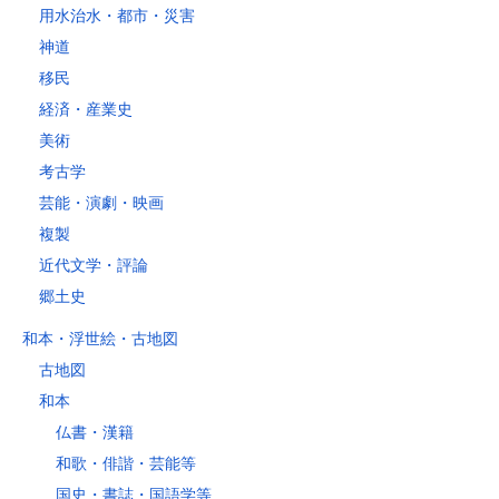
用水治水・都市・災害
神道
移民
経済・産業史
美術
考古学
芸能・演劇・映画
複製
近代文学・評論
郷土史
和本・浮世絵・古地図
古地図
和本
仏書・漢籍
和歌・俳諧・芸能等
国史・書誌・国語学等