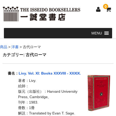
0
Home
商品
>
洋書
>
古代ローマ
和 書
カテゴリー:
古代ローマ
洋 書
書名：
Livy. Vol. XI: Books XXXVIII - XXXIX.
和本・浮世絵・古地図
著者：Livy.
カート
絵師：
版元（出版社）：Harvard University
発送・支払い方法
Press, Cambridge,
刊年：1983.
お問い合せ
冊数：1冊
解説：Translated by Evan T. Sage.