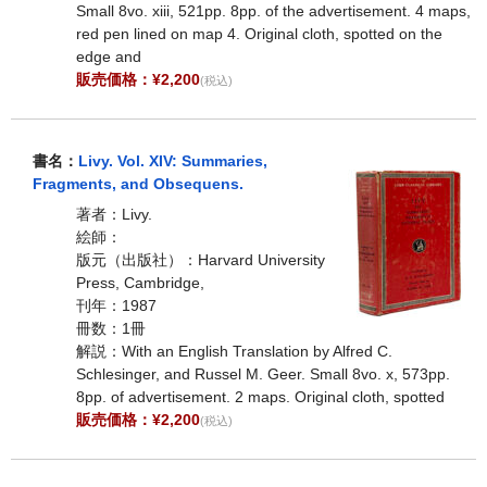
Small 8vo. xiii, 521pp. 8pp. of the advertisement. 4 maps,
red pen lined on map 4. Original cloth, spotted on the
edge and
販売価格：¥2,200
(税込)
書名：
Livy. Vol. XIV: Summaries,
Fragments, and Obsequens.
著者：Livy.
絵師：
版元（出版社）：Harvard University
Press, Cambridge,
刊年：1987
冊数：1冊
解説：With an English Translation by Alfred C.
Schlesinger, and Russel M. Geer. Small 8vo. x, 573pp.
8pp. of advertisement. 2 maps. Original cloth, spotted
販売価格：¥2,200
(税込)