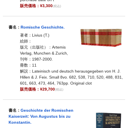
販売価格：¥3,300
(税込)
書名：
Romische Geschichte.
著者：Livius (T.)
絵師：
版元（出版社）：Artemis
Verlag, Munchen & Zurich,
刊年：1987-2000.
冊数：11
解説：Lateinisch und deutsch herausgegeben von H. J.
Hillen & J. Feix. Small 8vo. 682, 538, 710, 520, 488, 831,
601, 663, 473, 464, 763pp. Original clot
販売価格：¥29,700
(税込)
書名：
Geschichte der Romischen
Kaiserzeit: Von Augustus bis zu
Konstantin.