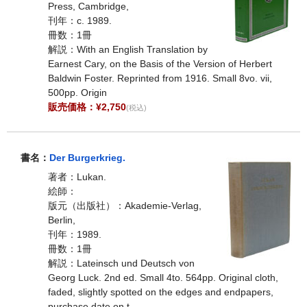
Press, Cambridge,
刊年：c. 1989.
冊数：1冊
解説：With an English Translation by
Earnest Cary, on the Basis of the Version of Herbert
Baldwin Foster. Reprinted from 1916. Small 8vo. vii,
500pp. Origin
販売価格：¥2,750
(税込)
書名：
Der Burgerkrieg.
著者：Lukan.
絵師：
版元（出版社）：Akademie-Verlag,
Berlin,
刊年：1989.
冊数：1冊
解説：Lateinsch und Deutsch von
Georg Luck. 2nd ed. Small 4to. 564pp. Original cloth,
faded, slightly spotted on the edges and endpapers,
purchase date on t