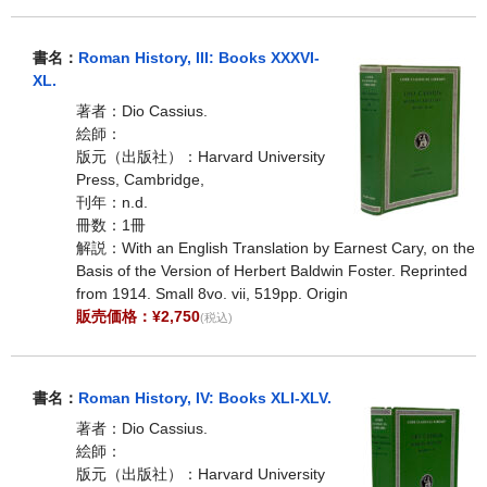
書名：
Roman History, III: Books XXXVI-
XL.
著者：Dio Cassius.
絵師：
版元（出版社）：Harvard University
Press, Cambridge,
刊年：n.d.
冊数：1冊
解説：With an English Translation by Earnest Cary, on the
Basis of the Version of Herbert Baldwin Foster. Reprinted
from 1914. Small 8vo. vii, 519pp. Origin
販売価格：¥2,750
(税込)
書名：
Roman History, IV: Books XLI-XLV.
著者：Dio Cassius.
絵師：
版元（出版社）：Harvard University