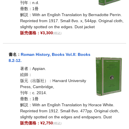
刊年：n.d.
冊数：1冊
解説：With an English Translation by Bernadotte Perrin.
Reprinted from 1917. Small 8vo. x, 544pp. Original cloth,
slightly spotted on the edges. Dust jacket
販売価格：¥3,300
(税込)
書名：
Roman History, Books Vol.II: Books
8.2-12.
著者：Appian.
絵師：
版元（出版社）：Harvard University
Press, Cambridge,
刊年：c. 2014.
冊数：1冊
解説：With an English Translation by Horace White.
Reprinted from 1912. Small 8vo. 477pp. Original cloth,
slightly spotted on the edges and endpapers. Dust
販売価格：¥2,750
(税込)