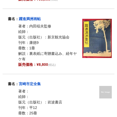
書名：
躍進満洲画帖
著者：内田稲夫監修
絵師：
版元（出版社）：新京観光協会
刊年：康徳9
冊数：1冊
解説：裏表紙に寄贈書込み、経年ヤ
ケ有
販売価格：¥8,800
(税込)
書名：
宮崎市定全集
著者：
絵師：
版元（出版社）：岩波書店
刊年：平12
冊数：25冊