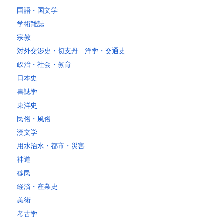
国語・国文学
学術雑誌
宗教
対外交渉史・切支丹 洋学・交通史
政治・社会・教育
日本史
書誌学
東洋史
民俗・風俗
漢文学
用水治水・都市・災害
神道
移民
経済・産業史
美術
考古学