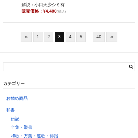
解説：小口天少シミ有
販売価格：¥4,400
(税込)
≪
1
2
3
4
5
…
40
≫
カテゴリー
お勧め商品
和書
伝記
全集・叢書
和歌・万葉・連歌・俳諧