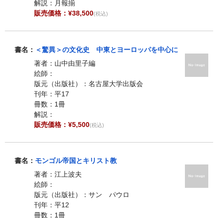
解説：月報揃
販売価格：¥38,500
(税込)
書名：
＜驚異＞の文化史 中東とヨーロッパを中心に
著者：山中由里子編
絵師：
版元（出版社）：名古屋大学出版会
刊年：平17
冊数：1冊
解説：
販売価格：¥5,500
(税込)
書名：
モンゴル帝国とキリスト教
著者：江上波夫
絵師：
版元（出版社）：サン パウロ
刊年：平12
冊数：1冊