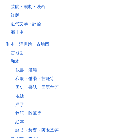
芸能・演劇・映画
複製
近代文学・評論
郷土史
和本・浮世絵・古地図
古地図
和本
仏書・漢籍
和歌・俳諧・芸能等
国史・書誌・国語学等
地誌
洋学
物語・随筆等
絵本
諸芸・教育・医本草等