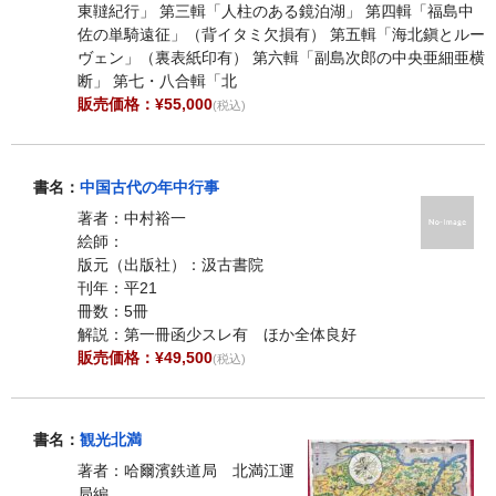
東韃紀行」 第三輯「人柱のある鏡泊湖」 第四輯「福島中
佐の単騎遠征」（背イタミ欠損有） 第五輯「海北鎭とルー
ヴェン」（裏表紙印有） 第六輯「副島次郎の中央亜細亜横
断」 第七・八合輯「北
販売価格：¥55,000
(税込)
書名：
中国古代の年中行事
著者：中村裕一
絵師：
版元（出版社）：汲古書院
刊年：平21
冊数：5冊
解説：第一冊函少スレ有 ほか全体良好
販売価格：¥49,500
(税込)
書名：
観光北満
著者：哈爾濱鉄道局 北満江運
局編