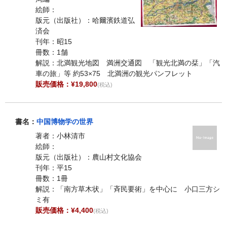
絵師：
版元（出版社）：哈爾濱鉄道弘
済会
刊年：昭15
冊数：1舗
解説：北満観光地図 満洲交通図 「観光北満の栞」「汽
車の旅」等 約53×75 北満洲の観光パンフレット
販売価格：¥19,800
(税込)
書名：
中国博物学の世界
著者：小林清市
絵師：
版元（出版社）：農山村文化協会
刊年：平15
冊数：1冊
解説：「南方草木状」「斉民要術」を中心に 小口三方シ
ミ有
販売価格：¥4,400
(税込)