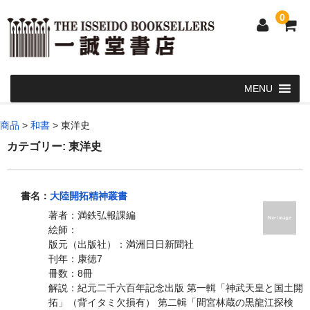
0
Home
商品
>
和書
>
東洋史
和 書
カテゴリー:
東洋史
洋 書
書名：
大陸開拓精神叢書
和本・浮世絵・古地図
著者：満鉄弘報課編
カート
絵師：
版元（出版社）：満洲日日新聞社
発送・支払い方法
刊年：康徳7
冊数：8冊
お問い合せ
解説：紀元二千六百年記念出版 第一輯「神武天皇と国土開
拓」（背イタミ欠損有） 第二輯「間宮林蔵の黒龍江探検