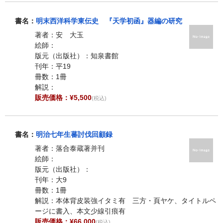
書名：
明末西洋科学東伝史 『天学初函』器編の研究
著者：安 大玉
絵師：
版元（出版社）：知泉書館
刊年：平19
冊数：1冊
解説：
販売価格：¥5,500
(税込)
書名：
明治七年生蕃討伐回顧録
著者：落合泰蔵著并刊
絵師：
版元（出版社）：
刊年：大9
冊数：1冊
解説：本体背皮装強イタミ有 三方・頁ヤケ、タイトルペ
ージに書入、本文少線引痕有
販売価格：¥66,000
(税込)