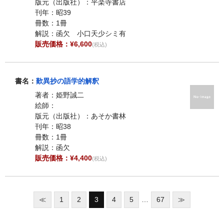
版元（出版社）：平楽寺書店
刊年：昭39
冊数：1冊
解説：函欠 小口天少シミ有
販売価格：¥6,600
(税込)
書名：
歎異抄の語学的解釈
著者：姫野誠二
絵師：
版元（出版社）：あそか書林
刊年：昭38
冊数：1冊
解説：函欠
販売価格：¥4,400
(税込)
≪
1
2
3
4
5
…
67
≫