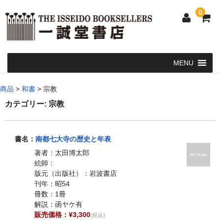
0
Home
商品
>
和書
>
宗教
和 書
カテゴリー:
宗教
洋 書
書名：
南都七大寺の歴史と年表
和本・浮世絵・古地図
著者：太田博太郎
カート
絵師：
版元（出版社）：岩波書店
発送・支払い方法
刊年：昭54
冊数：1冊
お問い合せ
解説：函ヤケ有
販売価格：¥3,300
(税込)