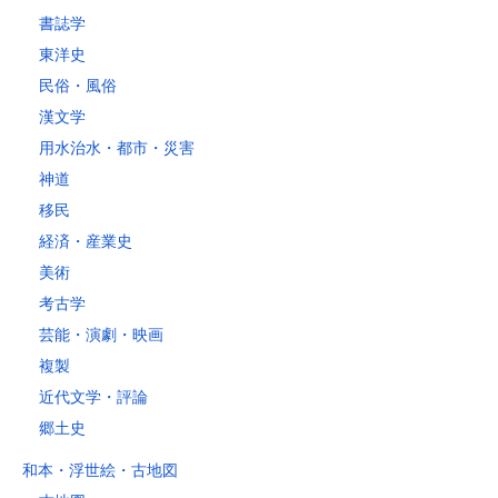
書誌学
東洋史
民俗・風俗
漢文学
用水治水・都市・災害
神道
移民
経済・産業史
美術
考古学
芸能・演劇・映画
複製
近代文学・評論
郷土史
和本・浮世絵・古地図