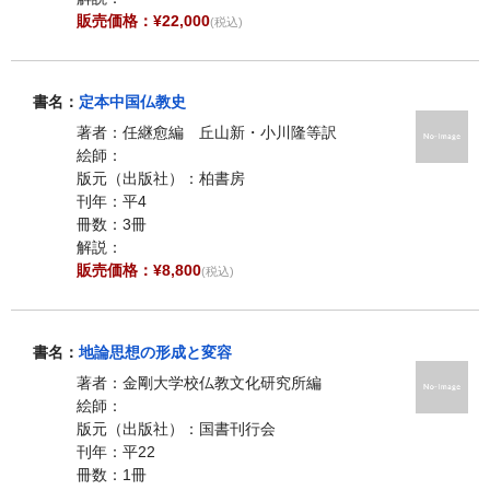
販売価格：¥22,000
(税込)
書名：
定本中国仏教史
著者：任継愈編 丘山新・小川隆等訳
絵師：
版元（出版社）：柏書房
刊年：平4
冊数：3冊
解説：
販売価格：¥8,800
(税込)
書名：
地論思想の形成と変容
著者：金剛大学校仏教文化研究所編
絵師：
版元（出版社）：国書刊行会
刊年：平22
冊数：1冊