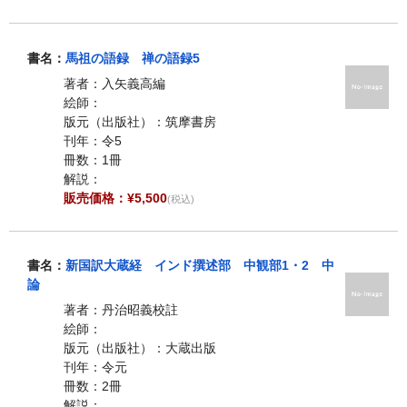
書名：
馬祖の語録 禅の語録5
著者：入矢義高編
絵師：
版元（出版社）：筑摩書房
刊年：令5
冊数：1冊
解説：
販売価格：¥5,500
(税込)
書名：
新国訳大蔵経 インド撰述部 中観部1・2 中
論
著者：丹治昭義校註
絵師：
版元（出版社）：大蔵出版
刊年：令元
冊数：2冊
解説：