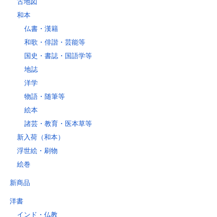
古地図
和本
仏書・漢籍
和歌・俳諧・芸能等
国史・書誌・国語学等
地誌
洋学
物語・随筆等
絵本
諸芸・教育・医本草等
新入荷（和本）
浮世絵・刷物
絵巻
新商品
洋書
インド・仏教