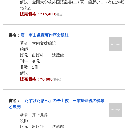
解説：金剛大学校外国語叢書(二) 頁一箇所少ヨレ有ほか概
ね良好
販売価格：¥15,400
(税込)
書名：
唐・南山道宣著作序文訳註
著者：大内文雄編訳
絵師：
版元（出版社）：法蔵館
刊年：令元
冊数：1冊
解説：
販売価格：¥6,600
(税込)
書名：
「たすけたまへ」の浄土教 三業帰命説の源泉
と展開
著者：井上見淳
絵師：
版元（出版社）：法蔵館