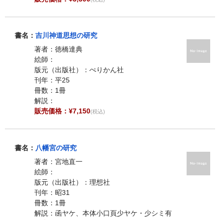
書名：
吉川神道思想の研究
著者：徳橋達典
絵師：
版元（出版社）：ぺりかん社
刊年：平25
冊数：1冊
解説：
販売価格：¥7,150
(税込)
書名：
八幡宮の研究
著者：宮地直一
絵師：
版元（出版社）：理想社
刊年：昭31
冊数：1冊
解説：函ヤケ、本体小口頁少ヤケ・少シミ有