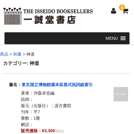
0
Home
商品
>
和書
>
神道
和 書
カテゴリー:
神道
洋 書
書名：
東京国立博物館蔵本延喜式祝詞総索引
和本・浮世絵・古地図
著者：沖森卓也編
カート
絵師：
版元（出版社）：汲古書院
発送・支払い方法
刊年：平7
冊数：1冊
お問い合せ
解説：
販売価格：¥3,300
(税込)