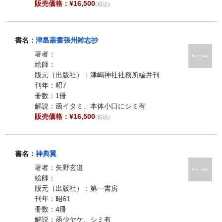
販売価格：¥16,500
(税込)
書名：
津島叢書張州雑志抄
著者：
絵師：
版元（出版社）：津嶋神社社務所編并刊
刊年：昭7
冊数：1冊
解説：函イタミ、本体小口にシミ有
販売価格：¥16,500
(税込)
書名：
神典翼
著者：矢野玄道
絵師：
版元（出版社）：第一書房
刊年：昭61
冊数：4冊
解説：函少ヤケ、シミ有