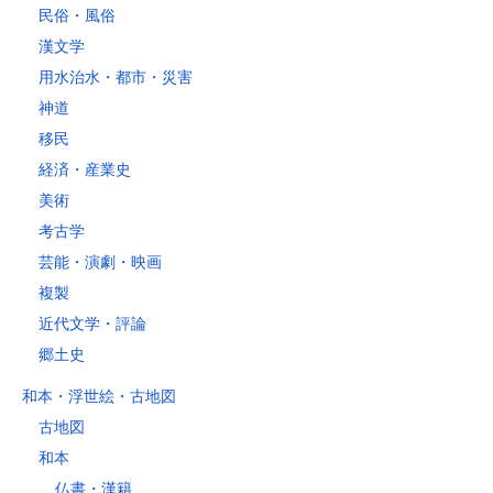
民俗・風俗
漢文学
用水治水・都市・災害
神道
移民
経済・産業史
美術
考古学
芸能・演劇・映画
複製
近代文学・評論
郷土史
和本・浮世絵・古地図
古地図
和本
仏書・漢籍