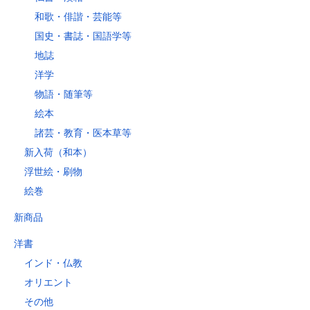
和歌・俳諧・芸能等
国史・書誌・国語学等
地誌
洋学
物語・随筆等
絵本
諸芸・教育・医本草等
新入荷（和本）
浮世絵・刷物
絵巻
新商品
洋書
インド・仏教
オリエント
その他