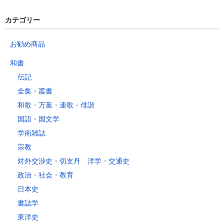
カテゴリー
お勧め商品
和書
伝記
全集・叢書
和歌・万葉・連歌・俳諧
国語・国文学
学術雑誌
宗教
対外交渉史・切支丹 洋学・交通史
政治・社会・教育
日本史
書誌学
東洋史