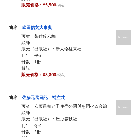
販売価格：¥5,500
(税込)
書名：
武田信玄大事典
著者：柴辻俊六編
絵師：
版元（出版社）：新人物往来社
刊年：平6
冊数：1冊
解説：
販売価格：¥8,800
(税込)
書名：
佐藤元萇日記 補注共
著者：安藤昌益と千住宿の関係を調べる会編
絵師：
版元（出版社）：歴史春秋社
刊年：令2
冊数：2冊