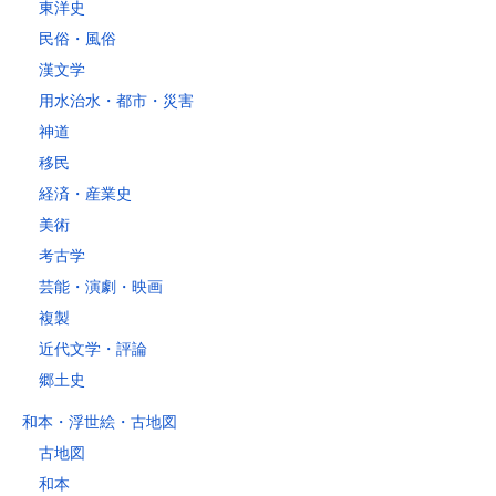
東洋史
民俗・風俗
漢文学
用水治水・都市・災害
神道
移民
経済・産業史
美術
考古学
芸能・演劇・映画
複製
近代文学・評論
郷土史
和本・浮世絵・古地図
古地図
和本