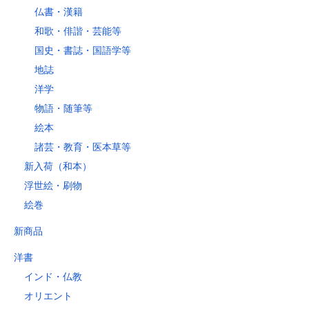
仏書・漢籍
和歌・俳諧・芸能等
国史・書誌・国語学等
地誌
洋学
物語・随筆等
絵本
諸芸・教育・医本草等
新入荷（和本）
浮世絵・刷物
絵巻
新商品
洋書
インド・仏教
オリエント