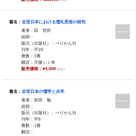
書名：
近世日本における儒礼受容の研究
著者：田 世民
絵師：
版元（出版社）：ぺりかん社
刊年：平24
冊数：1冊
解説：天微シミ有
販売価格：¥4,400
(税込)
書名：
近世日本の儒学と兵学
著者：前田 勉
絵師：
版元（出版社）：ぺりかん社
刊年：平8
冊数：1冊
解説：