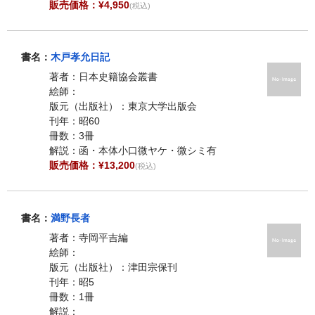
販売価格：¥4,950
(税込)
書名：
木戸孝允日記
著者：日本史籍協会叢書
絵師：
版元（出版社）：東京大学出版会
刊年：昭60
冊数：3冊
解説：函・本体小口微ヤケ・微シミ有
販売価格：¥13,200
(税込)
書名：
満野長者
著者：寺岡平吉編
絵師：
版元（出版社）：津田宗保刊
刊年：昭5
冊数：1冊
解説：