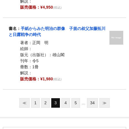
解説：
販売価格：¥4,950
(税込)
書名：
手紙からみた明治の群像 子規の叔父加藤拓川
と日露戦争の時代
著者：正岡 明
絵師：
版元（出版社）：雄山閣
刊年：令5
冊数：1冊
解説：
販売価格：¥1,980
(税込)
≪
1
2
3
4
5
…
34
≫