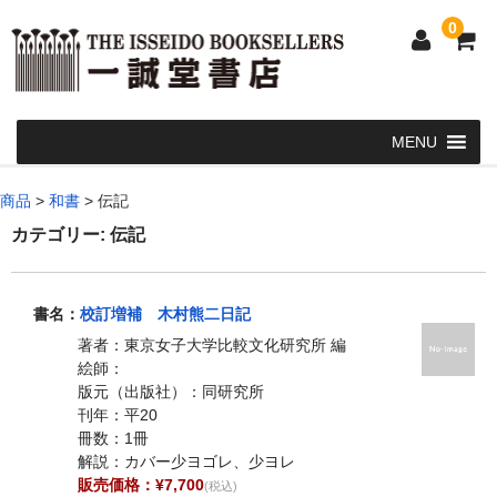
0
Home
商品
>
和書
>
伝記
和 書
カテゴリー:
伝記
洋 書
書名：
校訂増補 木村熊二日記
和本・浮世絵・古地図
著者：東京女子大学比較文化研究所 編
カート
絵師：
版元（出版社）：同研究所
発送・支払い方法
刊年：平20
冊数：1冊
お問い合せ
解説：カバー少ヨゴレ、少ヨレ
販売価格：¥7,700
(税込)