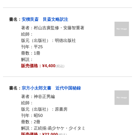
書名：
安積艮斎 艮斎文略訳注
著者：村山吉廣監修・安藤智重著
絵師：
版元（出版社）：明徳出版社
刊年：平25
冊数：1冊
解説：
販売価格：¥4,400
(税込)
書名：
宗方小太郎文書 近代中国秘録
著者：神谷正男編
絵師：
版元（出版社）：原書房
刊年：昭50
冊数：2冊
解説：正続揃 函少ヤケ・少イタミ
販売価格：¥22,000
(税込)