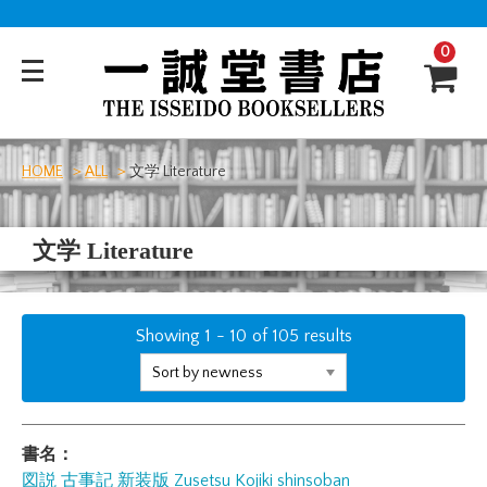
0
HOME
ALL
文学 Literature
文学 Literature
Showing
1
-
10
of
105
results
書名：
図説 古事記 新装版
Zusetsu Kojiki shinsoban