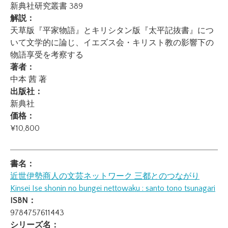
新典社研究叢書 389
解説：
天草版『平家物語』とキリシタン版『太平記抜書』につ
いて文学的に論じ、イエズス会・キリスト教の影響下の
物語享受を考察する
著者：
中本 茜 著
出版社：
新典社
価格：
¥10,800
書名：
近世伊勢商人の文芸ネットワーク 三都とのつながり
Kinsei Ise shonin no bungei nettowaku : santo tono tsunagari
ISBN：
9784757611443
シリーズ名：