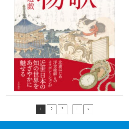
1
2
3
…
11
»