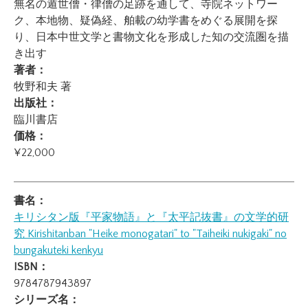
無名の遁世僧・律僧の足跡を通して、寺院ネットワー
ク、本地物、疑偽経、舶載の幼学書をめぐる展開を探
り、日本中世文学と書物文化を形成した知の交流圏を描
き出す
著者：
牧野和夫 著
出版社：
臨川書店
価格：
¥22,000
書名：
キリシタン版『平家物語』と『太平記抜書』の文学的研
究
Kirishitanban "Heike monogatari" to "Taiheiki nukigaki" no
bungakuteki kenkyu
ISBN：
9784787943897
シリーズ名：