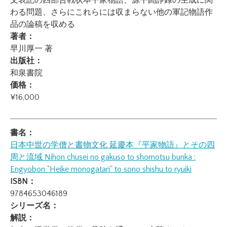
文表記の四部合戦状本平家物語、源平闘諍録の生成に関
わる問題、さらにこれらには収まらない他の軍記物語作
品の論稿を収める
著者：
早川厚一 著
出版社：
和泉書院
価格：
¥16,000
書名：
日本中世の学僧と書物文化 延慶本『平家物語』とその四
周と流域
Nihon chusei no gakuso to shomotsu bunka :
Engyobon "Heike monogatari" to sono shishu to ryuiki
ISBN：
9784653046189
シリーズ名：
解説：