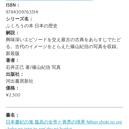
ISBN：
9784309763514
シリーズ名：
ふくろうの本 日本の歴史
解説：
興味深いエピソードを交え最古の古典をあらすじでたど
る。古代のイメージをとらえた篠山紀信の写真を収録。
新装版
著者：
石井正己 著/篠山紀信 写真
出版社：
河出書房新社
価格：
¥2,300
書名：
日本書紀の鬼 孤高の女帝と善悪の境界
Nihon shoki no oni