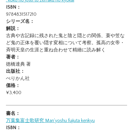
: koko no jotei to zen'aku no kyokai
ISBN：
9784831517210
シリーズ名：
解説：
古典や古記録に残された鬼と陰と隠との関係、蓑や笠な
ど鬼の正体を覆い隠す変相について考察。孤高の女帝・
斉明天皇の生涯と重ね合わせて精緻に読み解く
著者：
徳橋達典 著
出版社：
ぺりかん社
価格：
¥3,400
書名：
万葉集富士歌研究
Man'yoshu fujiuta kenkyu
ISBN：