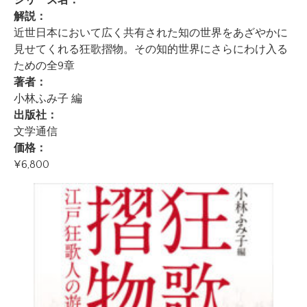
シリーズ名：
解説：
近世日本において広く共有された知の世界をあざやかに
見せてくれる狂歌摺物。その知的世界にさらにわけ入る
ための全9章
著者：
小林ふみ子 編
出版社：
文学通信
価格：
¥6,800