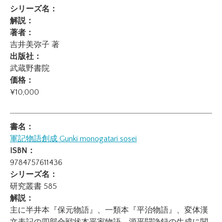
シリーズ名：
解説：
著者：
吉井美弥子 著
出版社：
武蔵野書院
価格：
¥10,000
書名：
軍記物語創成
Gunki monogatari sosei
ISBN：
9784757611436
シリーズ名：
研究叢書 585
解説：
主に半井本『保元物語』、一類本『平治物語』、変体漢