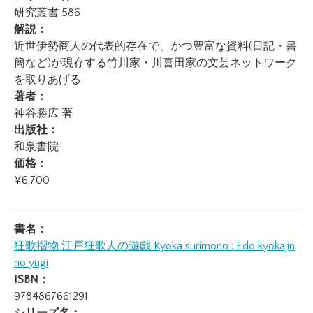
研究叢書 586
解説：
近世伊勢商人の代表的存在で、かつ豊富な資料(日記・書
簡など)が現存する竹川家・川喜田家の文芸ネットワーク
を取りあげる
著者：
神谷勝広 著
出版社：
和泉書院
価格：
¥6,700
書名：
狂歌摺物 江戸狂歌人の遊戯
Kyoka surimono : Edo kyokajin
no yugi
ISBN：
9784867661291