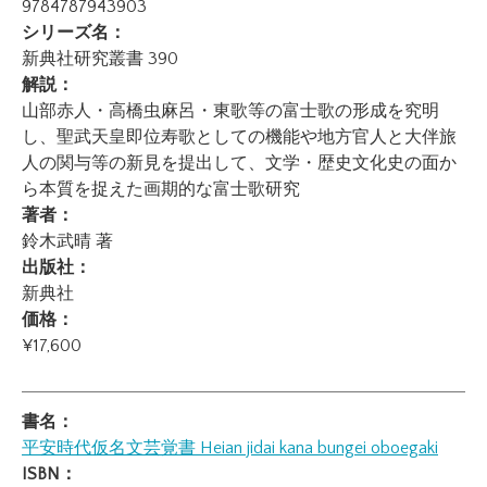
9784787943903
シリーズ名：
新典社研究叢書 390
解説：
山部赤人・高橋虫麻呂・東歌等の富士歌の形成を究明
し、聖武天皇即位寿歌としての機能や地方官人と大伴旅
人の関与等の新見を提出して、文学・歴史文化史の面か
ら本質を捉えた画期的な富士歌研究
著者：
鈴木武晴 著
出版社：
新典社
価格：
¥17,600
書名：
平安時代仮名文芸覚書
Heian jidai kana bungei oboegaki
ISBN：