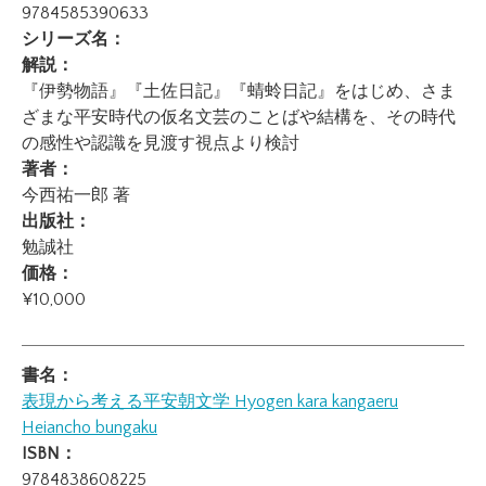
9784585390633
シリーズ名：
解説：
『伊勢物語』『土佐日記』『蜻蛉日記』をはじめ、さま
ざまな平安時代の仮名文芸のことばや結構を、その時代
の感性や認識を見渡す視点より検討
著者：
今西祐一郎 著
出版社：
勉誠社
価格：
¥10,000
書名：
表現から考える平安朝文学
Hyogen kara kangaeru
Heiancho bungaku
ISBN：
9784838608225