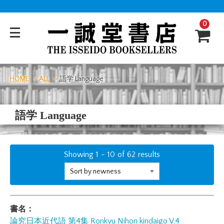
0
HOME
ALL
語学 Language
語学 Language
Showing
1
-
10
of
62
results
書名：
論究日本近代語 第4集
Ronkyu Nihon kindaigo V.4