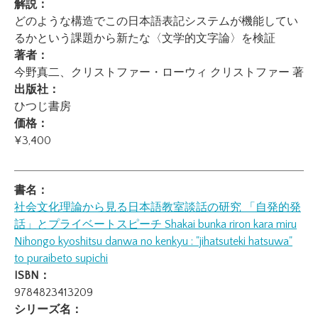
解説：
どのような構造でこの日本語表記システムが機能してい
るかという課題から新たな〈文学的文字論〉を検証
著者：
今野真二、クリストファー・ローウィ クリストファー 著
出版社：
ひつじ書房
価格：
¥3,400
書名：
社会文化理論から見る日本語教室談話の研究 「自発的発
話」とプライベートスピーチ
Shakai bunka riron kara miru
Nihongo kyoshitsu danwa no kenkyu : "jihatsuteki hatsuwa"
to puraibeto supichi
ISBN：
9784823413209
シリーズ名：