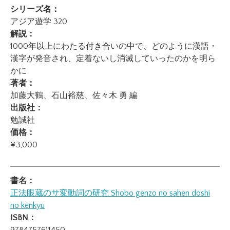
シリーズ名：
アジア遊学 320
解説：
1000年以上にわたる付き合いの中で、どのように漢語・
漢字が発音され、定着ないし消滅していったのかを明ら
かに
著者：
加藤大鶴、石山裕慈、佐々木 勇 編
出版社：
勉誠社
価格：
¥3,000
書名：
正法眼蔵のサ変動詞の研究
Shobo genzo no sahen doshi
no kenkyu
ISBN：