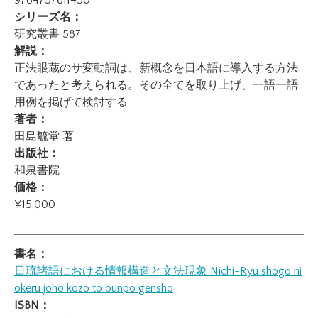
9784757611450
シリーズ名：
研究叢書 587
解説：
正法眼蔵のサ変動詞は、新概念を日本語に導入する方法
であったと考えられる。その全てを取り上げ、一語一語
用例を掲げて検討する
著者：
田島毓堂 著
出版社：
和泉書院
価格：
¥15,000
書名：
日琉諸語における情報構造と文法現象
Nichi-Ryu shogo ni
okeru joho kozo to bunpo gensho
ISBN：