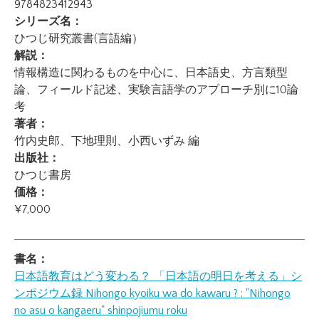
9784823412943
シリーズ名：
ひつじ研究叢書(言語編）
解説：
情報構造に関わるものを中心に、日本語史、方言類型
論、フィールド記述、実験言語学のアプローチ別に10論
考
著者：
竹内史郎、下地理則、小西いずみ 編
出版社：
ひつじ書房
価格：
¥7,000
書名：
日本語教育はどう変わる？ 「日本語の明日を考える」シ
ンポジウム録
Nihongo kyoiku wa do kawaru ? : "Nihongo
no asu o kangaeru" shinpojiumu roku