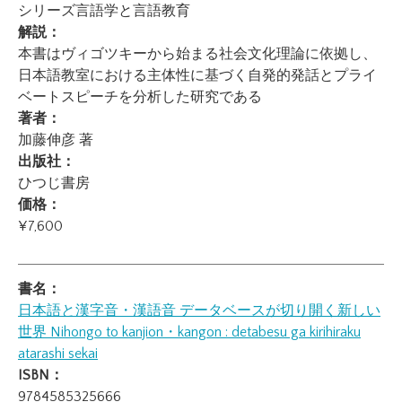
シリーズ言語学と言語教育
解説：
本書はヴィゴツキーから始まる社会文化理論に依拠し、
日本語教室における主体性に基づく自発的発話とプライ
ベートスピーチを分析した研究である
著者：
加藤伸彦 著
出版社：
ひつじ書房
価格：
¥7,600
書名：
日本語と漢字音・漢語音 データベースが切り開く新しい
世界
Nihongo to kanjion・kangon : detabesu ga kirihiraku
atarashi sekai
ISBN：
9784585325666