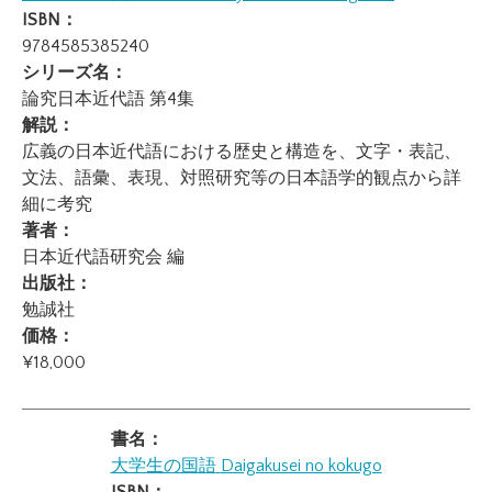
ISBN：
9784585385240
シリーズ名：
論究日本近代語 第4集
解説：
広義の日本近代語における歴史と構造を、文字・表記、
文法、語彙、表現、対照研究等の日本語学的観点から詳
細に考究
著者：
日本近代語研究会 編
出版社：
勉誠社
価格：
¥18,000
書名：
大学生の国語
Daigakusei no kokugo