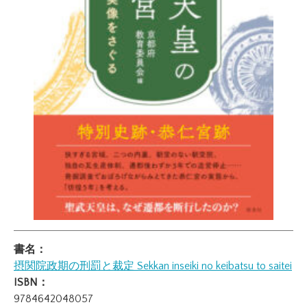
書名：
摂関院政期の刑罰と裁定
Sekkan inseiki no keibatsu to saitei
ISBN：
9784642048057