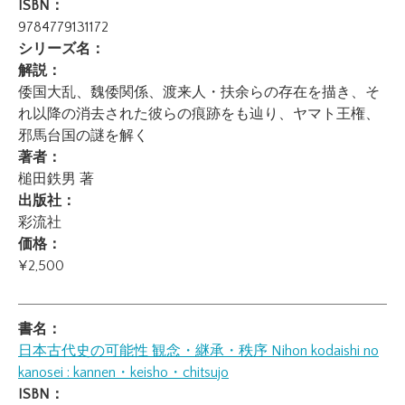
ISBN：
9784779131172
シリーズ名：
解説：
倭国大乱、魏倭関係、渡来人・扶余らの存在を描き、そ
れ以降の消去された彼らの痕跡をも辿り、ヤマト王権、
邪馬台国の謎を解く
著者：
槌田鉄男 著
出版社：
彩流社
価格：
¥2,500
書名：
日本古代史の可能性 観念・継承・秩序
Nihon kodaishi no
kanosei : kannen・keisho・chitsujo
ISBN：