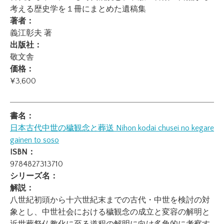
考える歴史学を１冊にまとめた遺稿集
著者：
義江彰夫 著
出版社：
敬文舎
価格：
¥3,600
書名：
日本古代中世の穢観念と葬送
Nihon kodai chusei no kegare
gainen to soso
ISBN：
9784827313710
シリーズ名：
解説：
八世紀初頭から十六世紀末までの古代・中世を検討の対
象とし、中世社会における穢観念の成立と変容の解明と
近世葬祭仏教化に至る道程の解明に向け多角的に考察す