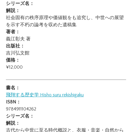
シリーズ名：
解説：
社会固有の秩序原理や価値観をも追究し、中世への展望
を示す不朽の論考を収めた遺稿集
著者：
義江彰夫 著
出版社：
吉川弘文館
価格：
¥12,000
書名：
飛翔する歴史学
Hisho suru rekishigaku
ISBN：
9784911104262
シリーズ名：
解説：
古代から中世に至る時代概説と、衣服・音楽・自然から