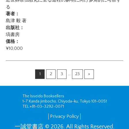
る
著者：
島津 毅 著
出版社：
塙書房
価格：
¥10,000
1
2
3
…
23
»
The Isseido Booksellers
1-7 Kanda jimbocho, Chiyoda-ku, Tokyo 101-0051
TEL:
+81-03-3292-0071
Privacy Policy
一誠堂書店 © 2026. All Rights Reserved.