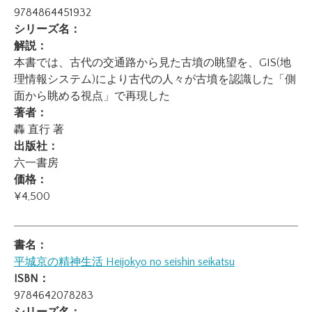
9784864451932
シリーズ名：
解説：
本書では、古代の交通路から見た古墳の眺望を、GIS(地
理情報システム)により古代の人々が古墳を認識した「側
面から眺める視点」で再現した
著者：
轟 直行 著
出版社：
六一書房
価格：
¥4,500
書名：
平城京の精神生活
Heijokyo no seishin seikatsu
ISBN：
9784642078283