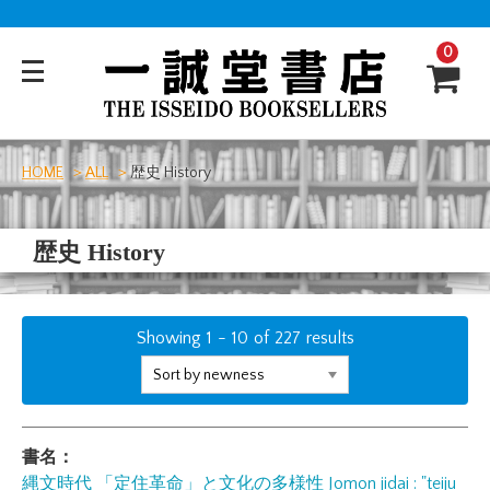
0
HOME
ALL
歴史 History
歴史 History
Showing
1
-
10
of
227
results
書名：
縄文時代 「定住革命」と文化の多様性
Jomon jidai : "teiju