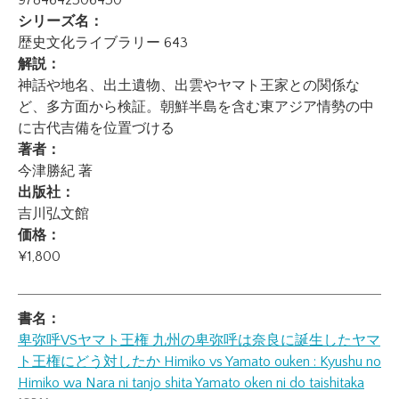
9784642306430
シリーズ名：
歴史文化ライブラリー 643
解説：
神話や地名、出土遺物、出雲やヤマト王家との関係な
ど、多方面から検証。朝鮮半島を含む東アジア情勢の中
に古代吉備を位置づける
著者：
今津勝紀 著
出版社：
吉川弘文館
価格：
¥1,800
書名：
卑弥呼VSヤマト王権 九州の卑弥呼は奈良に誕生したヤマ
ト王権にどう対したか
Himiko vs Yamato ouken : Kyushu no
Himiko wa Nara ni tanjo shita Yamato oken ni do taishitaka