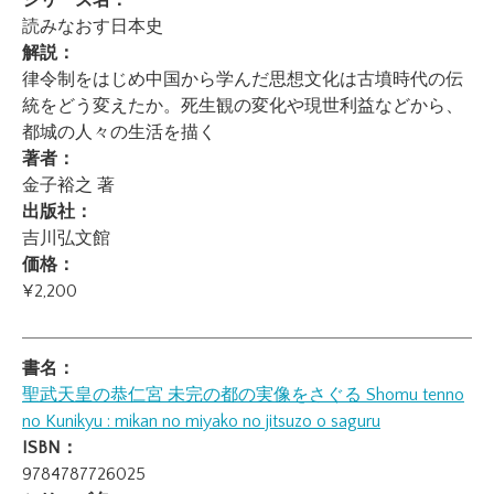
シリーズ名：
読みなおす日本史
解説：
律令制をはじめ中国から学んだ思想文化は古墳時代の伝
統をどう変えたか。死生観の変化や現世利益などから、
都城の人々の生活を描く
著者：
金子裕之 著
出版社：
吉川弘文館
価格：
¥2,200
書名：
聖武天皇の恭仁宮 未完の都の実像をさぐる
Shomu tenno
no Kunikyu : mikan no miyako no jitsuzo o saguru
ISBN：
9784787726025