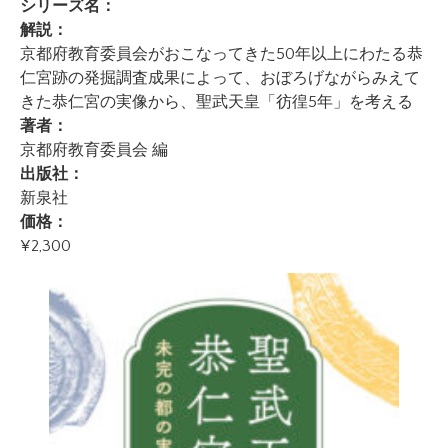
シリーズ名：
解説：
京都府教育委員会がおこなってきた50年以上にわたる恭
仁宮跡の発掘調査成果によって、おぼろげながらみえて
きた恭仁宮の実像から、聖武天皇「彷徨5年」を考える
著者：
京都府教育委員会 編
出版社：
新泉社
価格：
¥2,300