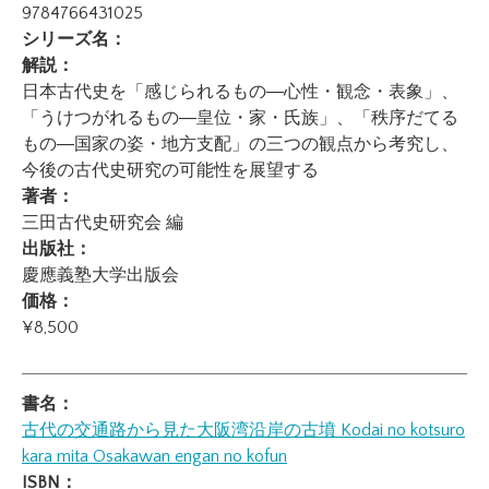
9784766431025
シリーズ名：
解説：
日本古代史を「感じられるもの―心性・観念・表象」、
「うけつがれるもの―皇位・家・氏族」、「秩序だてる
もの―国家の姿・地方支配」の三つの観点から考究し、
今後の古代史研究の可能性を展望する
著者：
三田古代史研究会 編
出版社：
慶應義塾大学出版会
価格：
¥8,500
書名：
古代の交通路から見た大阪湾沿岸の古墳
Kodai no kotsuro
kara mita Osakawan engan no kofun
ISBN：