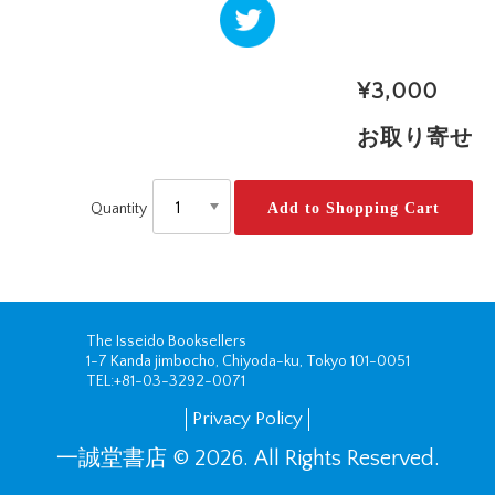
ツイー
ト
¥3,000
お取り寄せ
Quantity
The Isseido Booksellers
1-7 Kanda jimbocho, Chiyoda-ku, Tokyo 101-0051
TEL:
+81-03-3292-0071
Privacy Policy
一誠堂書店 © 2026. All Rights Reserved.