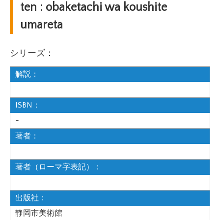
ten : obaketachi wa koushite
umareta
シリーズ：
解説：
ISBN：
-
著者：
著者（ローマ字表記）：
出版社：
静岡市美術館