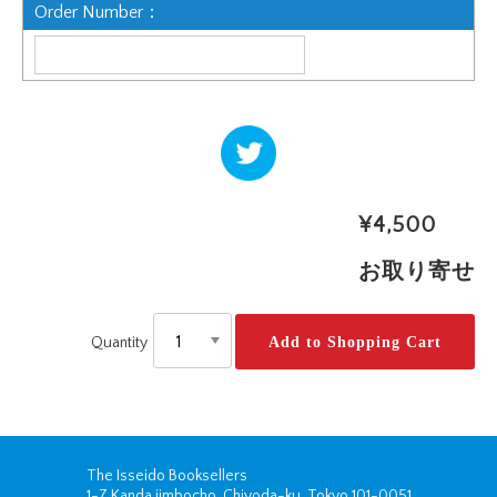
Order Number：
ツイー
ト
¥4,500
お取り寄せ
Quantity
The Isseido Booksellers
1-7 Kanda jimbocho, Chiyoda-ku, Tokyo 101-0051