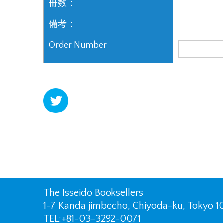
冊数：
備考：
Order Number：
ツイー
ト
The Isseido Booksellers
1-7 Kanda jimbocho, Chiyoda-ku, Tokyo 1
TEL:
+81-03-3292-0071