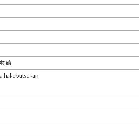
物館
a hakubutsukan