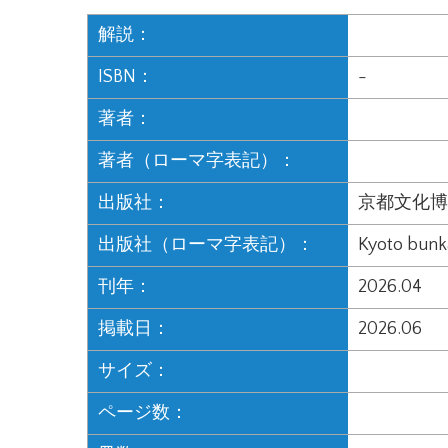
解説：
ISBN：
-
著者：
著者（ローマ字表記）：
出版社：
京都文化博
出版社（ローマ字表記）：
Kyoto bunk
刊年：
2026.04
掲載日：
2026.06
サイズ：
ページ数：