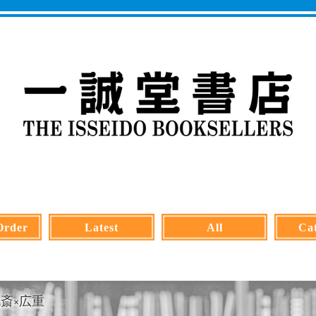
Order
Latest
All
Cat
斎×広重