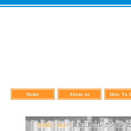
Home
About us
How To 
HOME
ALL
原安三郎コレクション 北