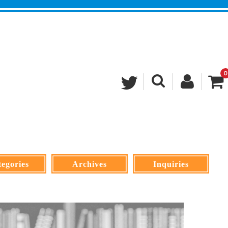
0
egories
Archives
Inquiries