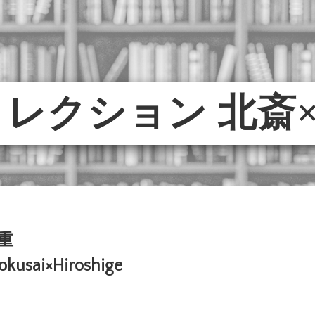
レクション 北斎
重
okusai×Hiroshige