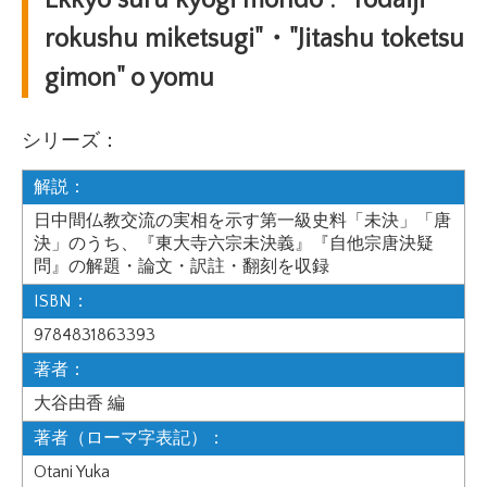
Ekkyo suru kyogi mondo : "Todaiji
rokushu miketsugi"・"Jitashu toketsu
gimon" o yomu
シリーズ：
解説：
日中間仏教交流の実相を示す第一級史料「未決」「唐
決」のうち、『東大寺六宗未決義』『自他宗唐決疑
問』の解題・論文・訳註・翻刻を収録
ISBN：
9784831863393
著者：
大谷由香 編
著者（ローマ字表記）：
Otani Yuka