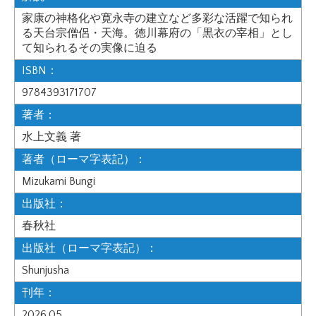
家康の神格化や寛永寺の建立など多彩な活躍で知られ
る天台宗僧侶・天海。徳川幕府の「黒衣の宰相」とし
て知られるその実像に迫る
ISBN：
9784393171707
著者：
水上文義 著
著者（ローマ字表記）：
Mizukami Bungi
出版社：
春秋社
出版社（ローマ字表記）：
Shunjusha
刊年：
2026.05