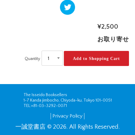
ツイー
ト
¥2,500
お取り寄せ
Quantity
The Isseido Booksellers
1-7 Kanda jimbocho, Chiyoda-ku, Tokyo 101-0051
TEL:
+81-03-3292-0071
Privacy Policy
一誠堂書店 © 2026. All Rights Reserved.